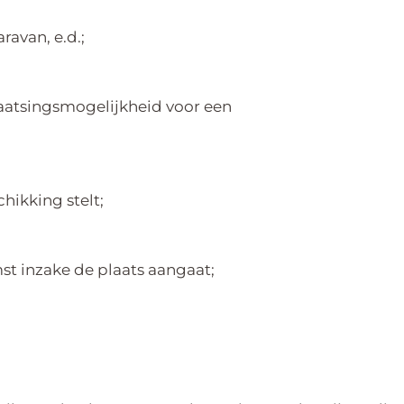
avan, e.d.;
laatsingsmogelijkheid voor een
chikking stelt;
 inzake de plaats aangaat;