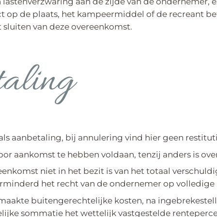
een lastenverzwaring aan de zijde van de ondernemer, 
ect op de plaats, het kampeermiddel of de recreant 
 sluiten van deze overeenkomst.
taling
ls aanbetaling, bij annulering vind hier geen restituti
voor aankomst te hebben voldaan, tenzij anders is o
komst niet in het bezit is van het totaal verschuldi
erminderd het recht van de ondernemer op volledige
aakte buitengerechtelijke kosten, na ingebrekestelli
iftelijke sommatie het wettelijk vastgestelde rentepe