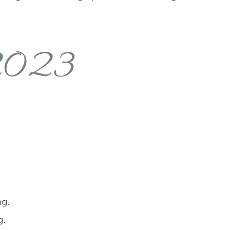
 2023
ng.
g.